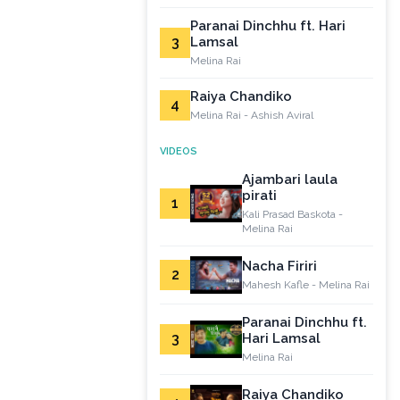
Paranai Dinchhu ft. Hari
3
Lamsal
Melina Rai
Raiya Chandiko
4
Melina Rai - Ashish Aviral
VIDEOS
Ajambari laula
pirati
1
Kali Prasad Baskota -
Melina Rai
Nacha Firiri
2
Mahesh Kafle - Melina Rai
Paranai Dinchhu ft.
3
Hari Lamsal
Melina Rai
Raiya Chandiko