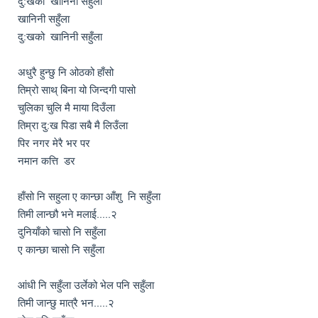
दु:खको  खानिनी सहुँला 

खानिनी सहुँला 

दु:खको  खानिनी सहुँला

अधुरै हुन्छु नि ओठको हाँसो  

तिम्रो साथ् बिना यो जिन्दगी पासो 

चुलिका चुलि मै माया दिउँला 

तिम्रा दु:ख पिडा सबै मै लिउँला

पिर नगर मेरै भर पर 

नमान कत्ति  डर  

हाँसो नि सहुला ए कान्छा आँशु  नि सहुँला 

तिमी लान्छौ भने मलाई.....२ 

दुनियाँको चासो नि सहुँला

ए कान्छा चासो नि सहुँला  

आंधी नि सहुँला उर्लेको भेल पनि सहुँला    

तिमी जान्छु मात्रै भन.....२
