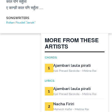
काल पनि सहुँला 

ए कान्छी काल पनि सहुँला ....
SONGWRITERS
Rohan Poudel "Janak"
MORE FROM THESE
ARTISTS
CHORDS
Ajambari laula pirati
1
Kali Prasad Baskota - Melina Rai
LYRICS
Ajambari laula pirati
1
Kali Prasad Baskota - Melina Rai
Nacha Firiri
2
Mahesh Kafle - Melina Rai