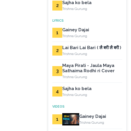
Sajha ko bela
2
Trishna Gurung
LYRICS
Gainey Dajai
1
Trishna Gurung
Lai Bari Lai Bari ( लै बरी लै बरी )
2
Trishna Gurung
Maya Pirati - Jaula Maya
3
Sathaima Rodhi ri Cover
Trishna Gurung
Sajha ko bela
4
Trishna Gurung
VIDEOS
Gainey Dajai
1
Trishna Gurung