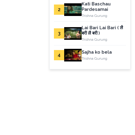
Kati Baschau
2
Pardesamai
Trishna Gurung
Lai Bari Lai Bari ( लै
3
बरी लै बरी )
Trishna Gurung
Sajha ko bela
4
Trishna Gurung