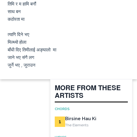
तिमि र म हामि बनौं  

साथ बन 

कठोरता मा 

त्यागि दिने भए 

मिल्थ्यो होला 

बाँधी दिए तिमीलाई अङ्घालो  मा 

जाने भए संगै लग 

जुर्ने भए , जुराउन
MORE FROM THESE
ARTISTS
CHORDS
Birsine Hau Ki
1
The Elements