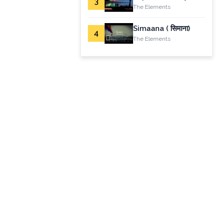
3
The Elements
Simaana ( सिमाना)
4
The Elements