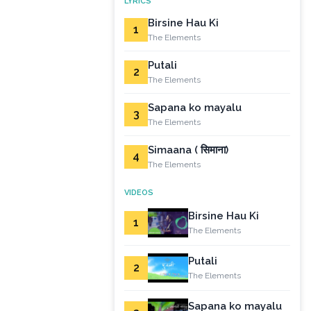
LYRICS
Birsine Hau Ki
1
The Elements
Putali
2
The Elements
Sapana ko mayalu
3
The Elements
Simaana ( सिमाना)
4
The Elements
VIDEOS
Birsine Hau Ki
1
The Elements
Putali
2
The Elements
Sapana ko mayalu