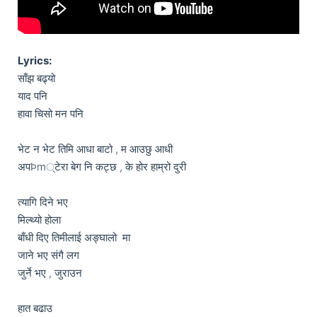
Lyrics:
साँझ बढ्यो 

याद पनि 

हावा चिसो मन पनि 

भेट न भेट तिमि आधा बाटो , म आउछु आधी 

अपÞm्टेरा बेग नि कट्छ , के होर हाम्रो दुरी 

त्यागि दिने भए 

मिल्थ्यो होला 

बाँधी दिए तिमीलाई अङ्घालो  मा 

जाने भए संगै लग 

जुर्ने भए , जुराउन 

हात बढाउ 
