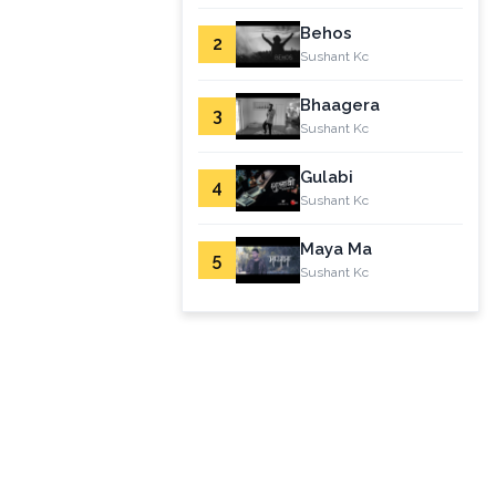
Behos
2
Sushant Kc
Bhaagera
3
Sushant Kc
Gulabi
4
Sushant Kc
Maya Ma
5
Sushant Kc