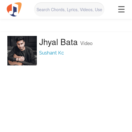
☰
Jhyal Bata
Video
Sushant Kc