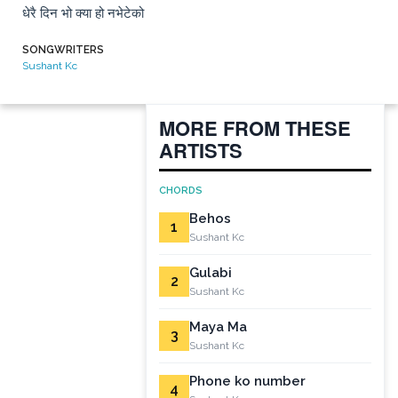
धेरै दिन भो क्या हो नभेटेको
SONGWRITERS
Sushant Kc
MORE FROM THESE
ARTISTS
CHORDS
Behos
1
Sushant Kc
Gulabi
2
Sushant Kc
Maya Ma
3
Sushant Kc
Phone ko number
4