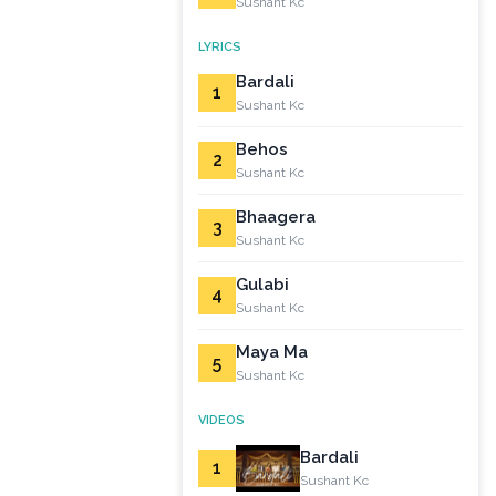
Sushant Kc
LYRICS
Bardali
1
Sushant Kc
Behos
2
Sushant Kc
Bhaagera
3
Sushant Kc
Gulabi
4
Sushant Kc
Maya Ma
5
Sushant Kc
VIDEOS
Bardali
1
Sushant Kc