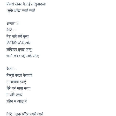
तिम्रो खबर मैलाई त सुनाउला

 लुके आँखा त्यसै त्यसै

अन्तरा 2 

केटि:-

मेरा सबै सबै कुरा

तिमीतिरै छोडी आंए

सम्झिएर पुर्‍याइ जानु

भन्ने खबर जूनलाई पठांए

केटा:- 

तिम्रो कालो केशको 

म छायामा हराएं 

धेरै गरुं माया भन्दा

म थोरै डराएं 

रहिन म आफू मै 

केटि : लुके आँखा त्यसै त्यसै 
