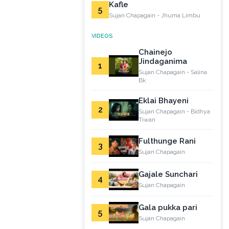
Kafle
5
Sujan Chapagain - Jhuma Limbu
VIDEOS
Chainejo
Jindaganima
1
Sujan Chapagain - Salina
Bk
Eklai Bhayeni
2
Sujan Chapagain - Bidhya
Tiwari
Fulthunge Rani
3
Sujan Chapagain
Gajale Sunchari
4
Sujan Chapagain
Gala pukka pari
5
Sujan Chapagain