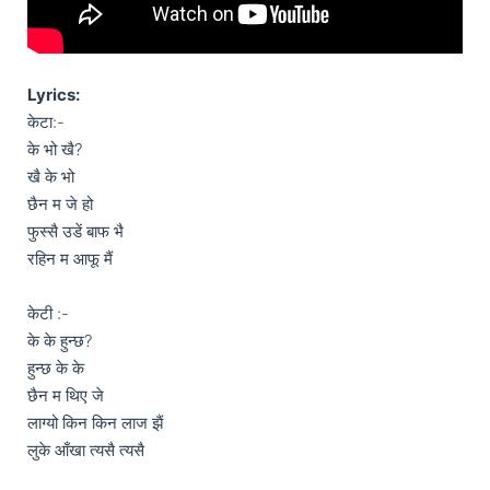
Lyrics:
केटा:-

के भो खै?

खै के भो

छैन म जे हो

फुस्सै उडें बाफ भै

रहिन म आफू मैं 

केटी :-

के के हुन्छ?

हुन्छ के के 

छैन म थिए जे 

लाग्यो किन किन लाज झैं 

लुके आँखा त्यसै त्यसै 
