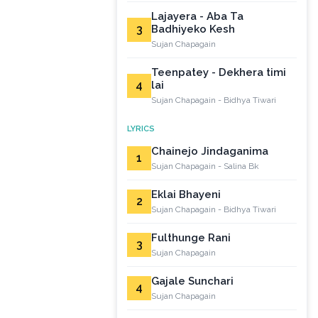
Lajayera - Aba Ta
3
Badhiyeko Kesh
Sujan Chapagain
Teenpatey - Dekhera timi
4
lai
Sujan Chapagain - Bidhya Tiwari
LYRICS
Chainejo Jindaganima
1
Sujan Chapagain - Salina Bk
Eklai Bhayeni
2
Sujan Chapagain - Bidhya Tiwari
Fulthunge Rani
3
Sujan Chapagain
Gajale Sunchari
4
Sujan Chapagain