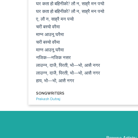
घर कता हो बहिनीको? लौ न, साह्रै मन पऱ्यो

घर कता हो बहिनीको? लौ न, साह्रै मन पऱ्यो

ए, लौ न, साह्रै मन पऱ्यो

चरी बस्यो वरैमा

माग्न आउनू घरैमा

चरी बस्यो वरैमा

माग्न आउनू घरैमा

नजिक—नजिक नसर

लाउन्न, दाजै, पिरती, भो—भो, आसै नगर

लाउन्न, दाजै, पिरती, भो—भो, आसै नगर

हाय, भो—भो, आसै नगर
SONGWRITERS
Prakash Dutraj
Browse Artists