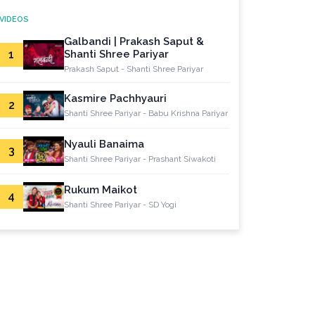
VIDEOS
Galbandi | Prakash Saput &
1
Shanti Shree Pariyar
Prakash Saput - Shanti Shree Pariyar
Kasmire Pachhyauri
2
Shanti Shree Pariyar - Babu Krishna Pariyar
Nyauli Banaima
3
Shanti Shree Pariyar - Prashant Siwakoti
Rukum Maikot
4
Shanti Shree Pariyar - SD Yogi