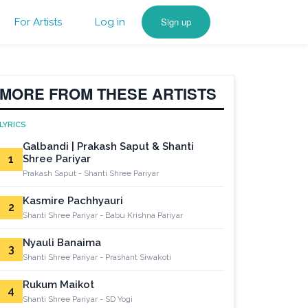
Sign up
For Artists
Log in
MORE FROM THESE ARTISTS
LYRICS
Galbandi | Prakash Saput & Shanti
1
Shree Pariyar
Prakash Saput - Shanti Shree Pariyar
Kasmire Pachhyauri
2
Shanti Shree Pariyar - Babu Krishna Pariyar
Nyauli Banaima
3
Shanti Shree Pariyar - Prashant Siwakoti
Rukum Maikot
4
Shanti Shree Pariyar - SD Yogi